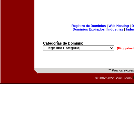
Registro de Dominios
|
Web Hosting
|
D
Dominios Expirados
|
Industrias
|
Indu
Categorías de Dominio:
[Pág. princi
** Precios expre
© 2002/2022 Solo10.com