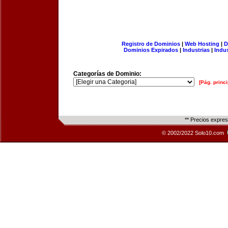
Registro de Dominios
|
Web Hosting
|
D
Dominios Expirados
|
Industrias
|
Indu
Categorías de Dominio:
[Pág. princi
** Precios expre
© 2002/2022 Solo10.com