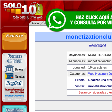
monetizationcl
Vendido!
Mayusculas:
MONETIZATION
Minusculas:
monetizationclub
Longitud:
16 caracteres
Categorias:
Web Hosting y D
Precio:
Realizar una ofer
Visitar!
monetizationclu
Serán consideradas ofer