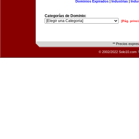
Dominios Expirados
|
Industrias
|
Indu
Categorías de Dominio:
[Pág. princi
** Precios expre
© 2002/2022 Solo10.com