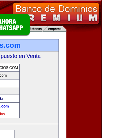
os.com
 puesto en Venta
CIOS.COM
.com
ta!
s.com
tas