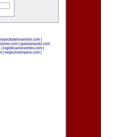
royectodeinversion.com
|
siones.com
|
guiasanjusto.com
m
|
logisticaeneventos.com
|
m
|
negociosenperu.com
|