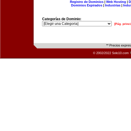
Registro de Dominios
|
Web Hosting
|
D
Dominios Expirados
|
Industrias
|
Indu
Categorías de Dominio:
[Pág. princi
** Precios expre
© 2002/2022 Solo10.com