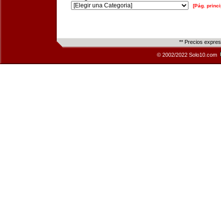
[Pág. princi
** Precios expre
© 2002/2022 Solo10.com