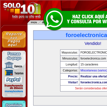
foroelectronic
Vendido!
Mayusculas:
FOROELECTRONIC
Minusculas:
foroelectronica.com
Longitud:
15 caracteres
Categorias:
Miscelaneas (varios
Precio:
Realizar una oferta
Visitar!
foroelectronica.co
Serán consideradas ofer