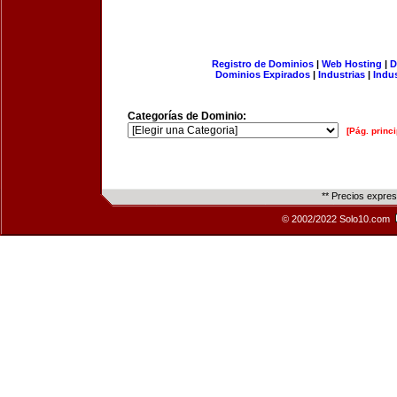
Registro de Dominios
|
Web Hosting
|
D
Dominios Expirados
|
Industrias
|
Indu
Categorías de Dominio:
[Pág. princi
** Precios expre
© 2002/2022 Solo10.com