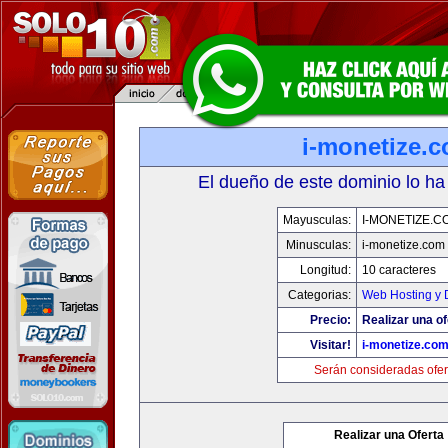
i-monetize.
El dueño de este dominio lo ha
Mayusculas:
I-MONETIZE.C
Minusculas:
i-monetize.com
Longitud:
10 caracteres
Categorias:
Web Hosting y 
Precio:
Realizar una of
Visitar!
i-monetize.co
Serán consideradas ofer
Realizar una Oferta