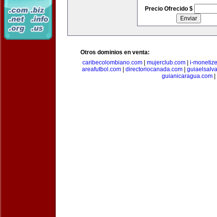
Precio Ofrecido $
Otros dominios en venta:
caribecolombiano.com
|
mujerclub.com
|
i-monetiz
areafutbol.com
|
directoriocanada.com
|
guiaelsalv
guianicaragua.com
|