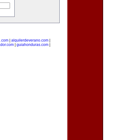
e.com
|
alquilerdeverano.com
|
ador.com
|
guiahonduras.com
|