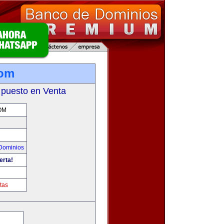
com
 puesto en Venta
OM
Dominios
erta!
m
tas