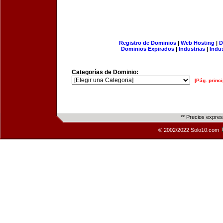
Registro de Dominios
|
Web Hosting
|
D
Dominios Expirados
|
Industrias
|
Indu
Categorías de Dominio:
[Pág. princi
** Precios expre
© 2002/2022 Solo10.com