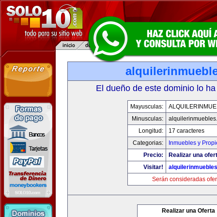
alquilerinmuebl
El dueño de este dominio lo ha
Mayusculas:
ALQUILERINMUE
Minusculas:
alquilerinmueble
Longitud:
17 caracteres
Categorias:
Inmuebles y Prop
Precio:
Realizar una ofer
Visitar!
alquilerinmueble
Serán consideradas ofer
Realizar una Oferta