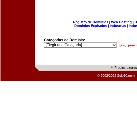
Registro de Dominios
|
Web Hosting
|
D
Dominios Expirados
|
Industrias
|
Indu
Categorías de Dominio:
[Pág. princi
** Precios expre
© 2002/2022 Solo10.com