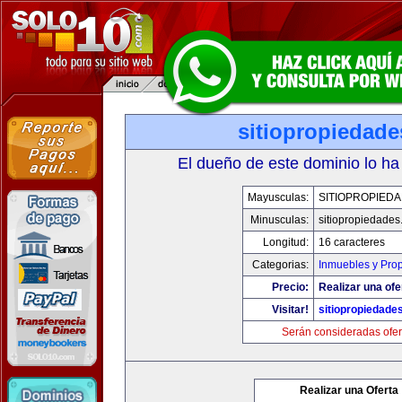
sitiopropiedad
El dueño de este dominio lo ha
Mayusculas:
SITIOPROPIED
Minusculas:
sitiopropiedade
Longitud:
16 caracteres
Categorias:
Inmuebles y Pro
Precio:
Realizar una ofe
Visitar!
sitiopropiedade
Serán consideradas ofer
Realizar una Oferta