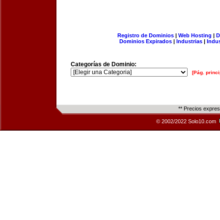
Registro de Dominios
|
Web Hosting
|
D
Dominios Expirados
|
Industrias
|
Indu
Categorías de Dominio:
[Pág. princi
** Precios expre
© 2002/2022 Solo10.com