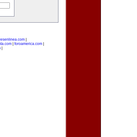
esenlinea.com
|
nta.com
|
foroamerica.com
|
m
|