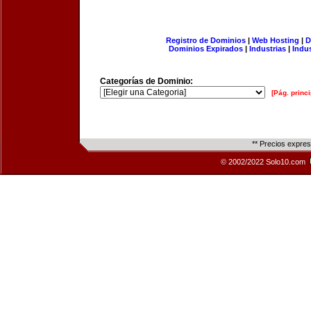
Registro de Dominios
|
Web Hosting
|
D
Dominios Expirados
|
Industrias
|
Indu
Categorías de Dominio:
[Pág. princi
** Precios expre
© 2002/2022 Solo10.com