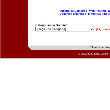
Registro de Dominios
|
Web Hosting
|
D
Dominios Expirados
|
Industrias
|
Indu
Categorías de Dominio:
[Pág. princi
** Precios expre
© 2002/2022 Solo10.com